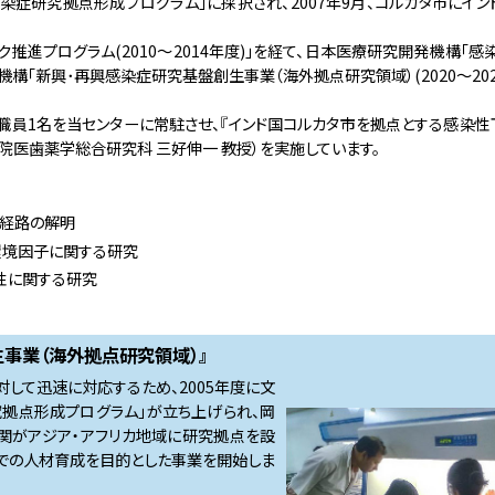
症研究拠点形成プログラム」に採択され、2007年9月、コルカタ市にイ
rainHealthcon 2023で基調講演を行いました
D合同オンラインセミナーを開催しました
推進プログラム(2010～2014年度)」を経て、日本医療研究開発機構「
いで同機構「新興･再興感染症研究基盤創生事業（海外拠点研究領域）(2020～202
照夫教授と森田大地助教が来訪し、拠点活用研究に関する研究打ち合わせ
川医務官が来訪しました
員1名を当センターに常駐させ、『インド国コルカタ市を拠点とする感染性
が第１３回インドプロバイオティクスシンポジウムで招待講演を行いました
院医歯薬学総合研究科 三好伸一 教授）を実施しています。
データ解析セミナーを開催しました
岡医務官が、総領事館より山崎首席領事が来訪しました
染経路の解明
員がインドに着任しました
環境因子に関する研究
報告会がオンラインで実施されました
性に関する研究
として9月にプロジェクトに就任し、インドに着任しました
がインドに着任しました
事業（海外拠点研究領域）』
Dの合同オンラインミーティングを開催しました
して迅速に対応するため、2005年度に文
・バルシア・アンドレの2名が特任准教授としてプロジェクトに就任しました
究拠点形成プログラム」が立ち上げられ、岡
の三池正泰様、利根川英仁様、稲村晋一郎様が来訪しました
関がアジア・アフリカ地域に研究拠点を設
での人材育成を目的とした事業を開始しま
Research Forum on Emerging and Reemerging Infections 2019