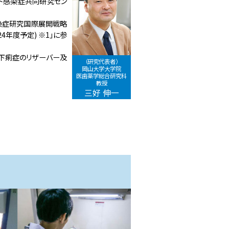
ンド感染症共同研究セン
感染症研究国際展開戦略
4年度予定) ※1」に参
を行いました
下痢症のリザーバー及
（研究代表者）
岡山大学大学院
医歯薬学総合研究科
教授
三好 伸一
に参加しました