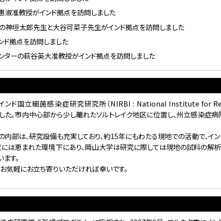
惠淑准教授がインド拠点を訪問しました
の神垣太郎先生と大谷可菜子先生がインド拠点を訪問しました
ンド拠点を訪問しました
ンターの萩谷英大准教授がインド拠点を訪問しました
ド拠点を訪問しました
がインド拠点を訪問し、インド国立細菌感染症研究研究所の研究者と次年度
拠点の和田耕治先生、大塚美耶子先生、白崎峰之さんがインド拠点を訪問しま
症研究研究所（NIRBI : National Institute for Researc
ンド拠点を訪問しました
置されました。市内中心部から少し離れたソルトレイク地区に位置し、州立感染症病
瀬恵治腸健康科学研究センター長がインド拠点を訪問しました
物の内部は、研究設備も充実しており、約15年にもわたる現地での活動で、イ
名がコルカタを訪問しました
究には恵まれた環境下にあり、岡山大学は研究に際しては現地の試料の解析
総領館 中川弘一総領事らが来訪されました
います。
お気軽にお立ち寄りいただければ幸いです。
がバードワン大学で招待講演を行いました
国際会議ICDLA-2024で基調講演を行いました
een Bio-Merge 2024で基調講演を行いました
より明田先生、宮原先生、笠松先生、内木場先生が来訪しました