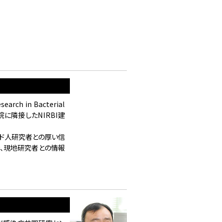
の共同研究の打合せを行いました
した
h in Bacterial
院に隣接したNIRBI建
ンド人研究者との厚い信
、現地研究者との情報