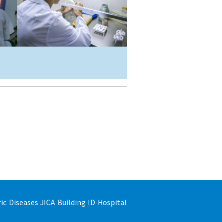
しました。
太地郎先生が来訪しました
ドで分離されたロタウイルスのゲノム解析によ
進化が明らかに」
ic Diseases JICA Building ID Hospital