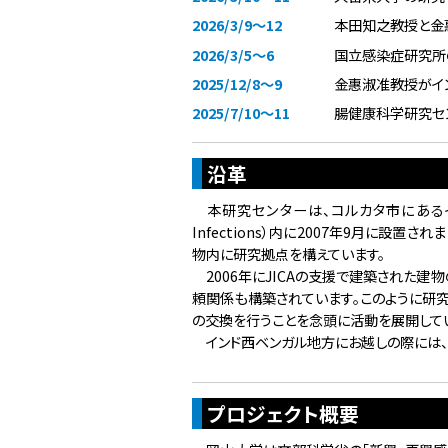
2026/3/9～12
本田知之教授と金
2026/3/5～6
国立感染症研究所
2025/12/8～9
金惠淑准教授がイ
2025/7/10～11
腸健康科学研究セ
2025/6/10
山内愛先生がイン
沿革
2025/3/7～8
岡山大学の研究者
2025/2/27～28
ネットワークコア
本研究センターは、コルカタ市にあるインド国立細菌感染
2025/2/7
那須保友学長がイ
Infections）内に2007年9月に設
物内に研究拠点を構えています。
2024/7/25～27
那須保友学長と成
2006年にJICAの支援で建築された建
2024/4/5
京都大学の学生２
頼関係も構築されています。このように研
2024/3/28
在コルカタ日本国
の交換を行うことを念頭に活動を展開して
インド西ベンガル地方にお越しの際には、
2024/3/15
北原圭特任准教授
2024/3/13
北原圭特任准教授が
2024/2/23
大野歩特任助教がGr
プロジェクト概要
2024/2/5
国立感染症研究所