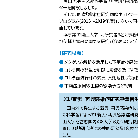
岡山大学は文部科学省の「新興・再興感染
2023/12/8
北原圭特任准教授がB
ターを開設しました。
2023/12/4
岡山大学・NICE
そして、同省「感染症研究国際ネットワーク
プログラム(2015～2019年度)」、 次
2023/11/2-8
広島大学から黒田
画しています。
2023/4/5
日本大使館より浅
本事業で岡山大学は、研究者3名と事務職
2023/3/25
北原圭特任准教授
び伝播と拡散に関する研究』（代表者：大学
2022/10/14～15
次世代シーケンス
【研究課題】
2022/4/7
日本大使館より松
メタゲノム解析を活用した下痢症の感
2022/2/21
川上真以 事務職
コレラ菌の発生と制御に影響を及ぼす
2021/12/23
令和3年度の研究
コレラ菌流行株の変異、薬剤耐性、病原
2021/11/22
大野歩が特任助教
下痢症原因微生物の感染予防と制御
2021/3/12
北原 特任准教授
※1『新興･再興感染症研究基盤創生
2021/1/5
岡山大学とNICE
国内外で発生する新興・再興感染症に対
2020/10/1
北原 圭、ムゼンボ
部科学省によって「新興・再興感染症研
2019/11/05
三菱商事株式会社
山大学を含む国内の8大学及び2研究機
置し、現地研究者との共同研究及び現地
2019/09/05〜06
Asian-African 
した。