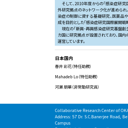
2019/09
健常者便の腸内細
そして、2010年度からの「感染症研究
2019/08/26〜28
国立感染症研究所
外研究拠点のネットワーク化が進められ、
染症の制御に資する基礎研究、医薬品
2019/01/26～29
竹内大二理事、三好
成を目的とした「感染症研究国際展開戦略
2019/01/18
感染症研究国際展開
現在の「新興･再興感染症研究基盤創生
2018/11/22
竹田美文先生が来
カ国に研究拠点が設置されており、国内
運営しています。
2018/08/21～23
国立感染症研究所
2018/07/27～28
大阪府立大学大学
日本国内
2018/03/20～22
AMEDサイトビジ
春井 彩花（特任助教）
2018/02/10～14
岡山大学 津田敏
2018/01/11～15
竹田美文先生が来
Mahadeb Lo（特任助教）
2017/11/27
合同セミナーの様
河瀬 朋華（非常勤研究員）
2017/10/27
プレスリリースを行
り新型ロタウイル
2017/09/08
本学の研究成果がA
Collaborative Research Center of OKAY
2017/06/30
在インド・コルカ
Address: 57 Dr. S.C.Banerjee Road, B
Campus
2017/05/25
プレスリリースを行