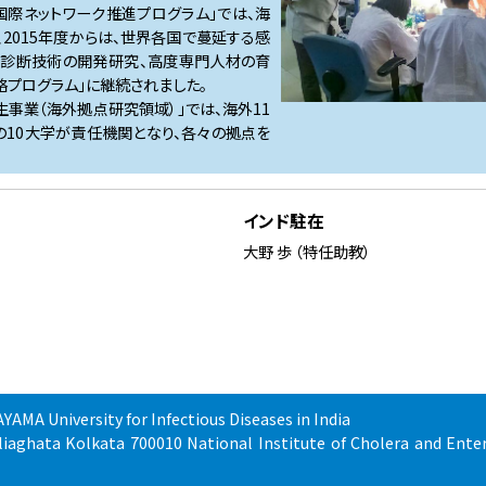
菌叢解析研究を開始しました
国際ネットワーク推進プログラム」では、海
の大西真先生、森田昌知先生、妹尾充敏先生が来訪しました
2015年度からは、世界各国で蔓延する感
や診断技術の開発研究、高度専門人材の育
伸一薬学部長、宇根山絵美URAが、来訪しました。
プログラム」に継続されました。
戦略プログラム（J-GRID)市民向け成果報告会で、岡本センター長が講演
事業（海外拠点研究領域）」では、海外11
訪されました
の10大学が責任機関となり、各々の拠点を
の大西真先生、森田昌知先生、妹尾充敏先生、長崎大学ベトナム拠点竹村
院生命環境科学研究科 山崎伸二教授が来訪されました
インド駐在
ットが行われました
大野 歩 （特任助教）
秀教授、時信亜希子助教が来訪しました
訪しました
子を掲載しました
いました また、AMEDのWebサイトにも研究成果が掲載されました 「イン
スの発生加速とワクチン効果低下の一因を解明」
MEDのWebサイトに掲載されました 「比較ゲノミクスでコレラ菌流行株の
AMA University for Infectious Diseases in India
タ日本国総領事館 夛賀政幸 総領事らが来訪されました
eliaghata Kolkata 700010 National Institute of Cholera and Enter
いました 「比較ゲノミクスでコレラ菌流行株の進化が明らかに」