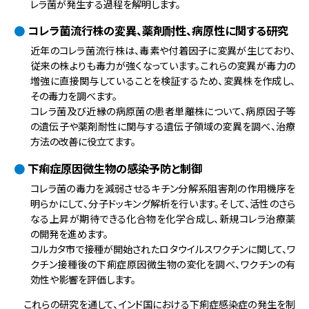
レラ菌が発生する過程を解明します。
コレラ菌流行株の変異、薬剤耐性、病原性に関する研究
近年のコレラ菌流行株は、毒素や付着因子に変異が生じており、
従来の株よりも毒力が強くなっています。これらの変異が毒力の
増強に直接関与していることを検証するため、変異株を作成し、
その毒力を調べます。
コレラ菌及び近縁の病原菌の患者単離株について、病原因子等
の遺伝子や薬剤耐性に関与する遺伝子領域の変異を調べ、治療
方法の改善に役立てます。
下痢症原因微生物の感染予防と制御
コレラ菌の毒力を減弱させるキチン分解系阻害剤の作用機序を
明らかにして、分子ドッキング解析を行います。そして、活性のさら
なる上昇が期待できる化合物を化学合成し、新規コレラ治療薬
の開発を進めます。
コルカタ市で接種が開始されたロタウイルスワクチンに関して、ワ
クチン接種後の下痢症原因微生物の変化を調べ、ワクチンの有
効性や影響を評価します。
これらの研究を通して、インド国における下痢症感染症の発生を制