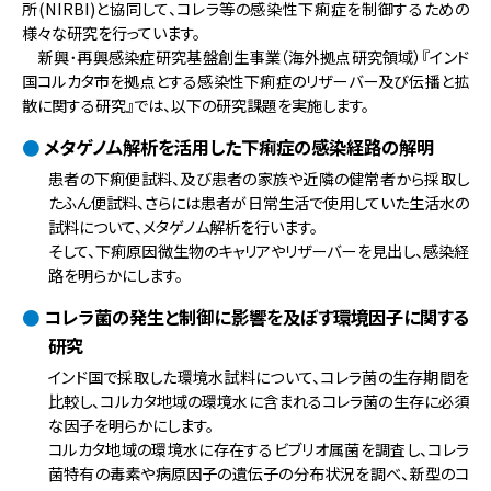
所(NIRBI)と協同して、コレラ等の感染性下痢症を制御するための
様々な研究を行っています。
新興･再興感染症研究基盤創生事業（海外拠点研究領域）『インド
国コルカタ市を拠点とする感染性下痢症のリザーバー及び伝播と拡
散に関する研究』では、以下の研究課題を実施します。
メタゲノム解析を活用した下痢症の感染経路の解明
患者の下痢便試料、及び患者の家族や近隣の健常者から採取し
たふん便試料、さらには患者が日常生活で使用していた生活水の
試料について、メタゲノム解析を行います。
そして、下痢原因微生物のキャリアやリザーバーを見出し、感染経
路を明らかにします。
コレラ菌の発生と制御に影響を及ぼす環境因子に関する
研究
インド国で採取した環境水試料について、コレラ菌の生存期間を
比較し、コルカタ地域の環境水に含まれるコレラ菌の生存に必須
な因子を明らかにします。
コルカタ地域の環境水に存在するビブリオ属菌を調査し、コレラ
菌特有の毒素や病原因子の遺伝子の分布状況を調べ、新型のコ