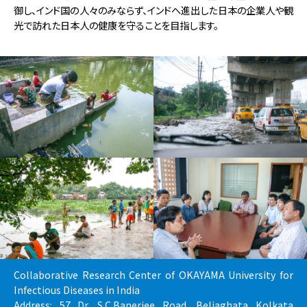
御し、インド国の人々のみならず、インドへ進出した日本の企業人や観
光で訪れた日本人の健康を守ることを目指します。
Collaborative Research Center of OKAYAMA University for
Infectious Diseases in India
Address: 57 Dr. S.C.Banerjee Road, Beliaghata Kolkata